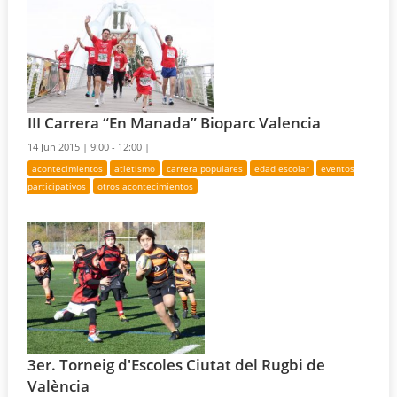
III Carrera “En Manada” Bioparc Valencia
14 Jun 2015 |
9:00 - 12:00 |
acontecimientos
atletismo
carrera populares
edad escolar
eventos
participativos
otros acontecimientos
3er. Torneig d'Escoles Ciutat del Rugbi de
València