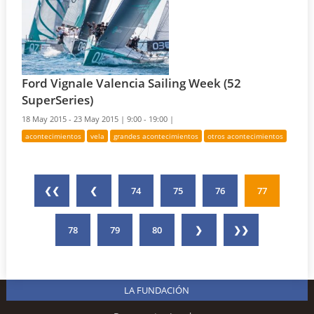
Ford Vignale Valencia Sailing Week (52
SuperSeries)
18 May 2015 - 23 May 2015 |
9:00 - 19:00 |
acontecimientos
vela
grandes acontecimientos
otros acontecimientos
❮❮
❮
74
75
76
77
78
79
80
❯
❯❯
LA FUNDACIÓN