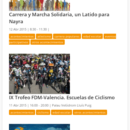
Carrera y Marcha Solidaria, un Latido para
Nayra
12 Abr 2015 |
8:30 - 11:30 |
acontecimientos
atletismo
carrera populares
edad escolar
eventos
participativos
otros acontecimientos
IX Trofeo FDM-Valencia. Escuelas de Ciclismo
11 Abr 2015 |
16:00 - 20:00 |
Palau Velódrom Lluís Puig
acontecimientos
ciclismo
edad escolar
otros acontecimientos