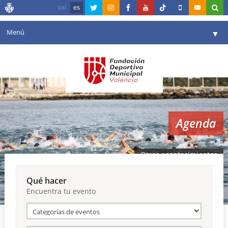
val
es
Menú
▼
Fundación
▼
Agenda
Instalaciones
▼
Agenda
Comunicación
▼
Valencia en deporte
▼
Otros acontecimientos
Portal de Transparencia
Qué hacer
Encuentra tu evento
Reservas
▼