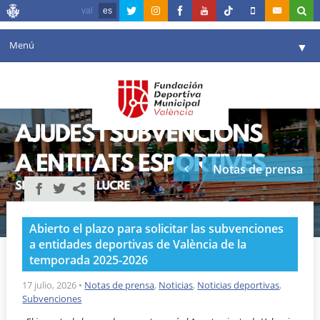
val
es
Menú
▼
Fundación
▼
Agenda
Instalaciones
▼
Notas de prensa
Comunicación
▼
Valencia en deporte
▼
Abierto el plazo para solicitar las subvenciones
Portal de Transparencia
a entidades deportivas de València de la
temporada 2025-2026
Reservas
▼
17 julio, 2026
•
Notas de prensa
,
Noticias
,
Noticias deportivas
,
Subvenciones