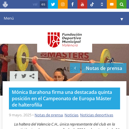
val
es
Menú
▼
Fundación
▼
Agenda
Instalaciones
▼
Notas de prensa
Comunicación
▼
Valencia en deporte
▼
Mónica Barahona firma una destacada quinta
Portal de Transparencia
posición en el Campeonato de Europa Máster
de halterofilia
Reservas
▼
9 mayo, 2025
•
Notas de prensa
,
Noticias
,
Noticias deportivas
La haltera del Valencia C.H., única representante del club en la