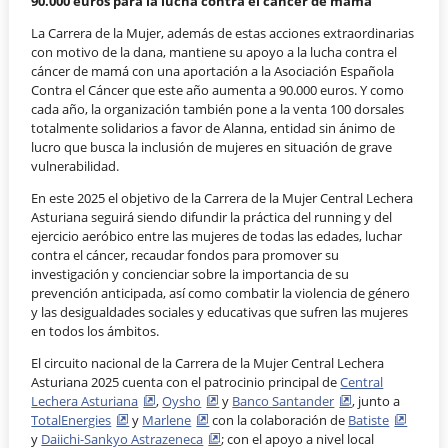
90.000 euros para la lucha contra el cáncer de mama
La Carrera de la Mujer, además de estas acciones extraordinarias
con motivo de la dana, mantiene su apoyo a la lucha contra el
cáncer de mamá con una aportación a la Asociación Española
Contra el Cáncer que este año aumenta a 90.000 euros. Y como
cada año, la organización también pone a la venta 100 dorsales
totalmente solidarios a favor de Alanna, entidad sin ánimo de
lucro que busca la inclusión de mujeres en situación de grave
vulnerabilidad.
En este 2025 el objetivo de la Carrera de la Mujer Central Lechera
Asturiana seguirá siendo difundir la práctica del running y del
ejercicio aeróbico entre las mujeres de todas las edades,
luchar
contra el cáncer, recaudar fondos para promover su
investigación y concienciar sobre la importancia de su
prevención anticipada, así como combatir la violencia de género
y las desigualdades sociales y educativas que sufren las mujeres
en todos los ámbitos.
El circuito nacional de la Carrera de la Mujer Central Lechera
Asturiana 2025 cuenta con el patrocinio principal de
Central
Lechera Asturiana
,
Oysho
y
Banco Santander
, junto a
TotalEnergies
y
Marlene
con la colaboración de
Batiste
y
Daiichi-Sankyo Astrazeneca
; con el apoyo a nivel local