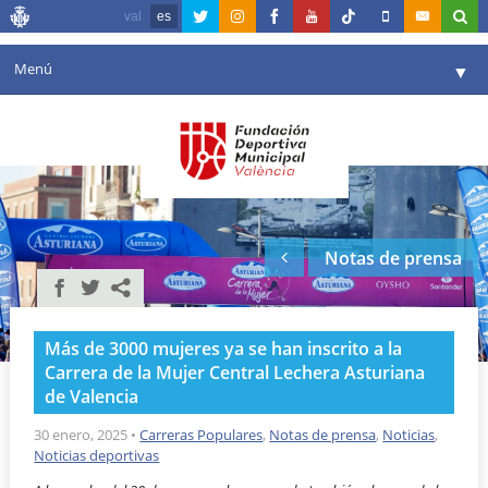
val
es
Menú
▼
Fundación
▼
Agenda
Instalaciones
▼
Notas de prensa
Comunicación
▼
Valencia en deporte
▼
Más de 3000 mujeres ya se han inscrito a la
Portal de Transparencia
Carrera de la Mujer Central Lechera Asturiana
de Valencia
Reservas
▼
30 enero, 2025
•
Carreras Populares
,
Notas de prensa
,
Noticias
,
Noticias deportivas