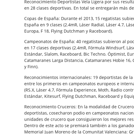
Reconocimiento Deportistas Vela Ligera por sus result
en 28 clases deportivas. En total se entregarán más de 
Copas de España: Durante el 2013, 15 regatistas subie
España en 9 clases (2.4mR, Láser Radial, Láser 4.7, Lá
Europa, F 18, Flying Dutchman y Raceboard).
Campeonatos de España: 40 regatistas subieron al po
en 17 clases deportivas (2.4mR, Fórmula Windsurf, Láse
Estándar, Slalom, Raceboard, Bic Techno. Óptimist, Eu
Catamaranes Larga Distancia, Catamaranes Hobie 16, 
y Finn).
Reconocimientos internacionales: 19 deportistas de l
entre los primeros en campeonatos europeos e interna
(RS.X, Láser 4.7, Fórmula Experience, Moth, Radio contr
Estándar, Kitesurf, Flying Dutchman, Raceboard y Equi
Reconocimiento Cruceros: En la modalidad de Crucero,
deportistas, cosecharon podio en campeonatos naciona
unidades de crucero que consiguieron los mejores res
Dentro de este acto se premiará también a los ganador
Memorial Juan Moreno de la Comunitat Valenciana: Grup