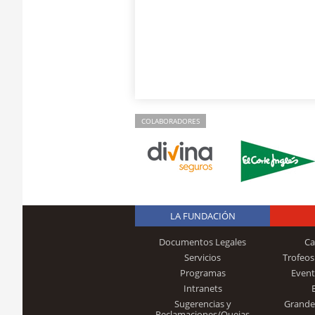
COLABORADORES
LA FUNDACIÓN
Documentos Legales
Ca
Servicios
Trofeos
Programas
Event
Intranets
Sugerencias y
Grande
Reclamaciones/Quejas