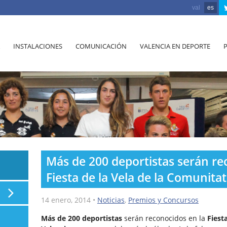
val
es
INSTALACIONES
COMUNICACIÓN
VALENCIA EN DEPORTE
Más de 200 deportistas serán re
Fiesta de la Vela de la Comunita
14 enero, 2014
•
Noticias
,
Premios y Concursos
Más de 200 deportistas
serán reconocidos en la
Fiest