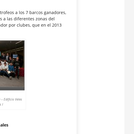
rofeos a los 7 barcos ganadores,
 a las diferentes zonas del
or por clubes, que en el 2013
– Edificio Veles
s I
ales