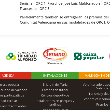
Senís, en ORC 1; Fyord, de José Luís Maldonado en ORC
Francés, en ORC 3
Paralelamente también se entregarán los premios del
Comunitat Valenciana en sus modalidades de ORC1, O
AGENDA
Logo Fundación
INSTALACIONES
VALENCIA EN D
rrera popular
El Jardín del Turia
Voluntariado depo
Valencia
 ciudad de valencia
Campos de fútbol
Turismo y dep
Trinidad Alfonso
os participativos
Centros deportivos
Económica y cono
Edad escolar
Instalaciones en parques y
jardines
Premios
s acontecimientos
Espacios naturales