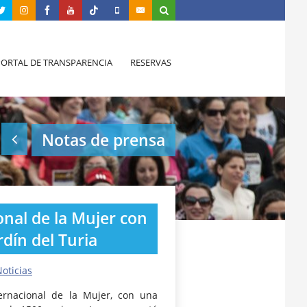
PORTAL DE TRANSPARENCIA
RESERVAS
Notas de prensa
onal de la Mujer con
rdín del Turia
oticias
ernacional de la Mujer, con una