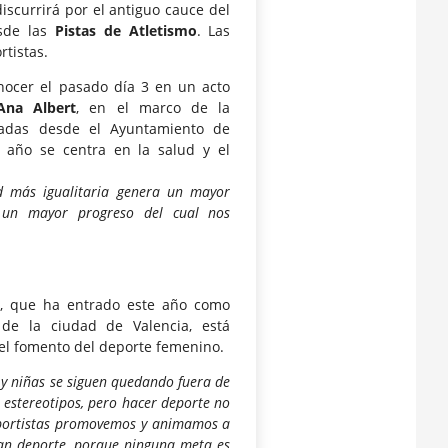
scurrirá por el antiguo cauce del
esde las
Pistas de Atletismo
. Las
rtistas.
nocer el pasado día 3 en un acto
Ana Albert
, en el marco de la
zadas desde el Ayuntamiento de
 año se centra en la salud y el
ad más igualitaria genera un mayor
a un mayor progreso del cual nos
er, que ha entrado este año como
de la ciudad de Valencia, está
 el fomento del deporte femenino.
y niñas se siguen quedando fuera de
s estereotipos, pero hacer deporte no
eportistas promovemos y animamos a
gan deporte, porque ninguna meta es