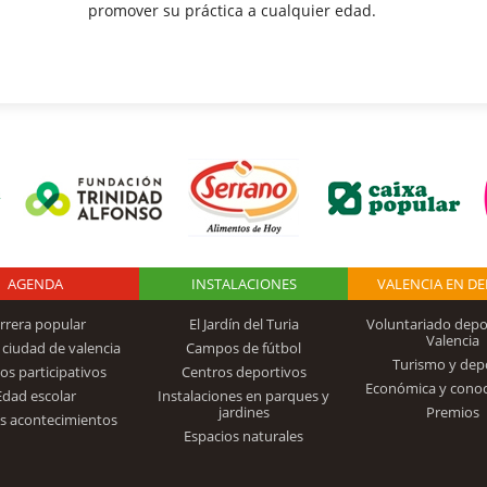
promover su práctica a cualquier edad.
AGENDA
Logo Fundación
INSTALACIONES
VALENCIA EN D
rrera popular
El Jardín del Turia
Voluntariado depo
Valencia
 ciudad de valencia
Campos de fútbol
Turismo y dep
Trinidad Alfonso
os participativos
Centros deportivos
Económica y cono
Edad escolar
Instalaciones en parques y
jardines
Premios
s acontecimientos
Espacios naturales