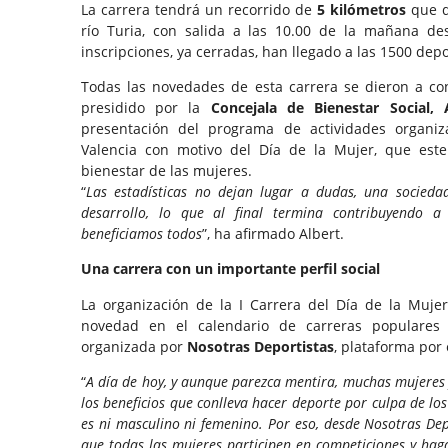
La carrera tendrá un recorrido de
5 kilómetros
que di
río Turia, con salida a las 10.00 de la mañana d
inscripciones, ya cerradas, han llegado a las 1500 depo
Todas las novedades de esta carrera se dieron a co
presidido por la
Concejala de Bienestar Social, 
presentación del programa de actividades organi
Valencia con motivo del Día de la Mujer, que este
bienestar de las mujeres.
“
Las estadísticas no dejan lugar a dudas, una socied
desarrollo, lo que al final termina contribuyendo 
beneficiamos todos
”, ha afirmado Albert.
Una carrera con un importante perfil social
La organización de la I Carrera del Día de la Muj
novedad en el calendario de carreras populares 
organizada por
Nosotras Deportistas
, plataforma por
“
A día de hoy, y aunque parezca mentira, muchas mujeres 
los beneficios que conlleva hacer deporte por culpa de lo
es ni masculino ni femenino. Por eso, desde Nosotras D
que todas las mujeres participen en competiciones y ha