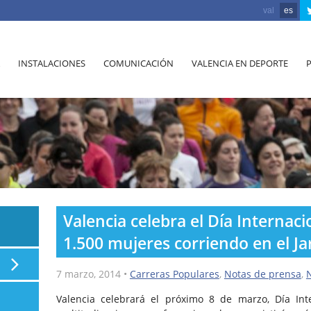
val
es
INSTALACIONES
COMUNICACIÓN
VALENCIA EN DEPORTE
Valencia celebra el Día Internaci
1.500 mujeres corriendo en el Ja
7 marzo, 2014
•
Carreras Populares
,
Notas de prensa
,
N
Valencia celebrará el próximo 8 de marzo, Día Int