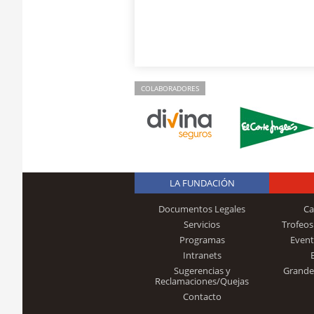
COLABORADORES
LA FUNDACIÓN
Documentos Legales
Ca
Servicios
Trofeos
Programas
Event
Intranets
Sugerencias y
Grande
Reclamaciones/Quejas
Contacto