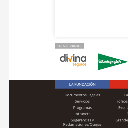
COLABORADORES
LA FUNDACIÓN
Documentos Legales
Ca
Servicios
Trofeos
Programas
Event
Intranets
Sugerencias y
Grande
Reclamaciones/Quejas