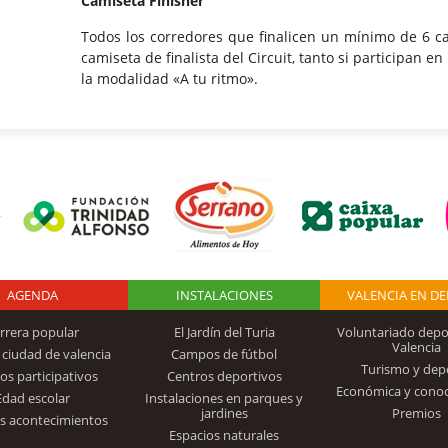
Camiseta Finisher
Todos los corredores que finalicen un mínimo de 6 c
camiseta de finalista del Circuit, tanto si participan 
la modalidad «A tu ritmo».
AGENDA
Logo Fundación
INSTALACIONES
VALENCIA EN D
rrera popular
El Jardín del Turia
Voluntariado depo
Valencia
 ciudad de valencia
Campos de fútbol
Turismo y dep
Trinidad Alfonso
os participativos
Centros deportivos
Económica y cono
Edad escolar
Instalaciones en parques y
jardines
Premios
s acontecimientos
Espacios naturales