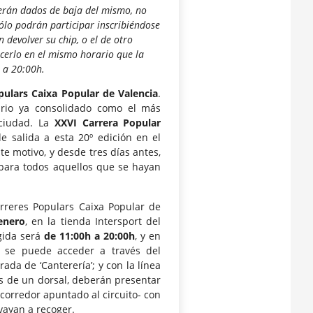
serán dados de baja del mismo, no
ólo podrán participar inscribiéndose
 devolver su chip, o el de otro
acerlo en el mismo horario que la
 a 20:00h.
opulars Caixa Popular de Valencia
.
rio ya consolidado como el más
 ciudad. La
XXVI Carrera Popular
de salida a esta 20º edición en el
ste motivo, y desde tres días antes,
 para todos aquellos que se hayan
rreres Populars Caixa Popular de
enero
, en la tienda Intersport del
gida será
de 11:00h a 20:00h
, y en
, se puede acceder a través del
ada de ‘Canterería’; y con la línea
s de un dorsal, deberán presentar
a corredor apuntado al circuito- con
 vayan a recoger.