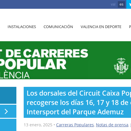
val
es
INSTALACIONES
COMUNICACIÓN
VALENCIA EN DEPORTE
Los dorsales del Circuit Caixa P
recogerse los días 16, 17 y 18 de
Intersport del Parque Ademuz
13 enero, 2025
•
Carreras Populares
,
Notas de prensa
,