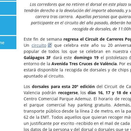
Los corredores que no retiren el dorsal en este plazo 
tendrán derecho a la devolución del importe abonado, y s
carrera tras carrera.
Aquellas personas que quieran
participante en el circuito del año pasado, deberán h
recogida de dorsales, de 11:00h
Este fin de semana
regresa el Circuit de Carreres P
ne
Un
circuito
que celebra este año su 20 aniversa
popular de todos los que se celebran en nuestra
Galápagos 3F
dará este
domingo 19
el pistoletazo 
entorno de la
Avenida Tres Cruces de València
. Por e
estará disponible la recogida de dorsales y de chips
apuntado al circuito.
Los
dorsales para esta 20º edición
del Circuit de Ca
Valencia podrán
recogerse
, los
días 16, 17 y 18 de 
Centro Comercial Parque Ademuz. El horario de reco
el parque comercial hay parking gratuito. Además
transporte público desde la línea 2 de metro, en la par
62 de la EMT. Todos aquellos que quieran recoger má
un justificante por escrito -recibido en el mail de cad
los datos de la persona y del dorsal o dorsales que se