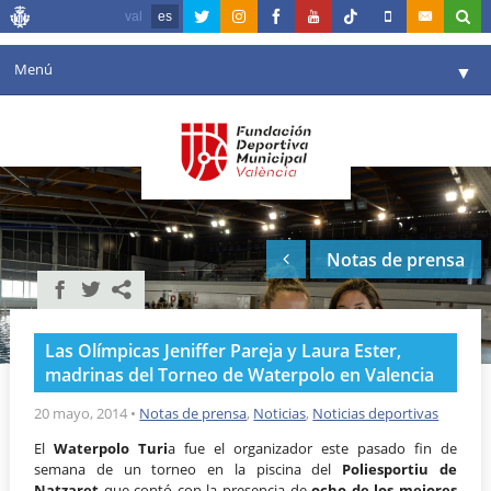
val
es
Menú
▼
Fundación
▼
Agenda
Instalaciones
▼
Notas de prensa
Comunicación
▼
Valencia en deporte
▼
Las Olímpicas Jeniffer Pareja y Laura Ester,
Portal de Transparencia
madrinas del Torneo de Waterpolo en Valencia
Reservas
20 mayo, 2014
•
Notas de prensa
,
Noticias
,
Noticias deportivas
▼
El
Waterpolo Turi
a fue el organizador este pasado fin de
semana de un torneo en la piscina del
Poliesportiu de
Natzaret
que contó con la presencia de
ocho de los mejores