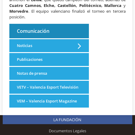
Cuatro Camnos, Elche, Castellón, Politécnico, Mallorca
y
Morvedre
. El equipo valenciano finalizó el torneo en tercera
posición.
Comunicación
Noticias
Publicaciones
Notas de prensa
VETV – Valencia Esport Televisión
VEM – Valencia Esport Magazine
LA FUNDACIÓN
Documentos Legales