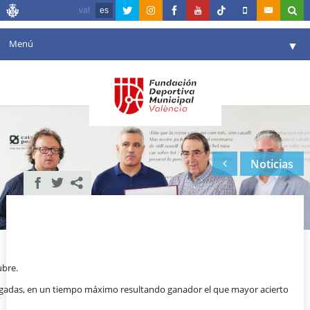
val
es
Menú
▼
Fundación
▼
Agenda
Instalaciones
▼
Noticias
Comunicación
▼
Valencia en deporte
▼
Portal de Transparencia
Reservas
▼
ubre.
 jugadas, en un tiempo máximo resultando ganador el que mayor acierto