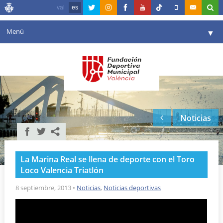
val
es
Menú
▼
Fundación
▼
Agenda
Instalaciones
▼
Noticias
Comunicación
▼
Valencia en deporte
▼
La Marina Real se llena de deporte con el Toro
Portal de Transparencia
Loco Valencia Triatlón
Reservas
8 septiembre, 2013
•
Noticias
,
Noticias deportivas
▼