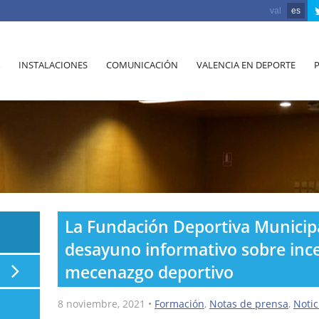
val
es
INSTALACIONES
COMUNICACIÓN
VALENCIA EN DEPORTE
La Fundación Deportiva Municip
desayuno informativo sobre incen
mecenazgo deportivo
8 noviembre, 2021
•
Formación
,
Notas de prensa
,
Notic