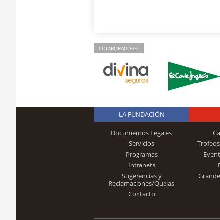
COLABORADORES
LA FUNDACIÓN
Documentos Legales
Ca
Servicios
Trofeos
Programas
Event
Intranets
Sugerencias y
Grande
Reclamaciones/Quejas
Contacto