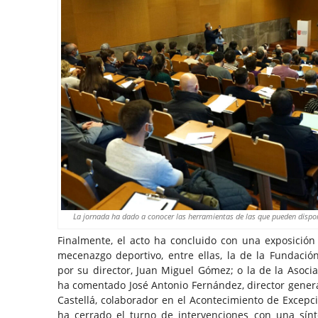
La jornada ha dado a conocer las herramientas de las que pueden dispo
Finalmente, el acto ha concluido con una exposición
mecenazgo deportivo, entre ellas, la de la Fundación
por su director, Juan Miguel Gómez; o la de la Asoci
ha comentado José Antonio Fernández, director genera
Castellá, colaborador en el Acontecimiento de Excepci
ha cerrado el turno de intervenciones con una sín