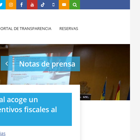
PORTAL DE TRANSPARENCIA
RESERVAS
Notas de prensa
al acoge un
tivos fiscales al
ias