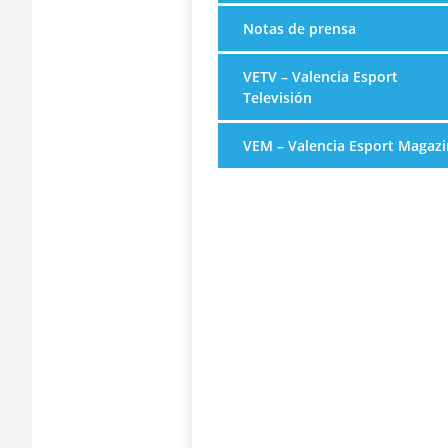
Notas de prensa
VETV – Valencia Esport
Televisión
VEM – Valencia Esport Magazi