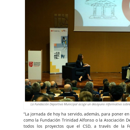
La Fundación Deportiva Municipal acoge un desayuno informativo sobre 
“La jornada de hoy ha servido, además, para poner e
como la Fundación Trinidad Alfonso o la Asociación D
todos los proyectos que el CSD, a través de la 