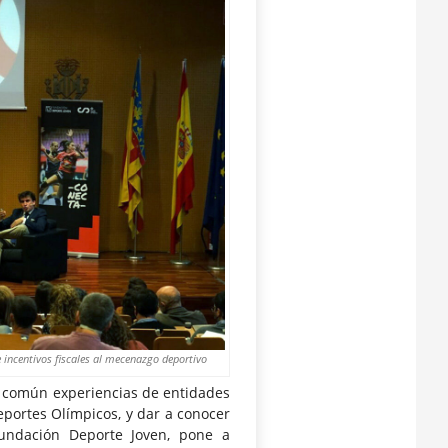
incentivos fiscales al mecenazgo deportivo
n común experiencias de entidades
eportes Olímpicos, y dar a conocer
Fundación Deporte Joven, pone a