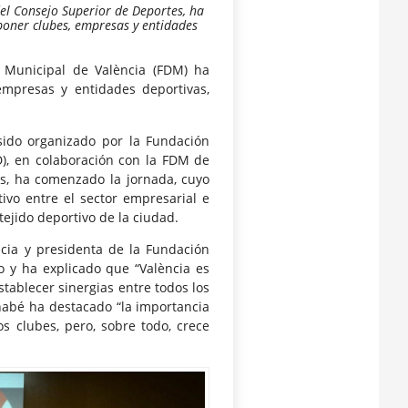
el Consejo Superior de Deportes, ha
poner clubes, empresas y entidades
 Municipal de València (FDM) ha
 empresas y entidades deportivas,
sido organizado por la Fundación
D), en colaboración con la FDM de
tas, ha comenzado la jornada, cuyo
ivo entre el sector empresarial e
tejido deportivo de la ciudad.
cia y presidenta de la Fundación
to y ha explicado que “València es
tablecer sinergias entre todos los
nabé ha destacado “la importancia
s clubes, pero, sobre todo, crece