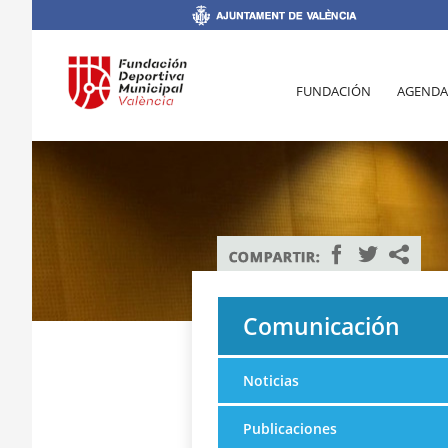
FUNDACIÓN
AGENDA
Comunicación
Noticias
Publicaciones