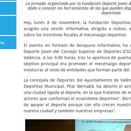
La jornada, organizada por la Fundación Deporte Joven d
dado a conocer las herramientas de las que pueden dis
deportivas
Hoy, lunes 8 de noviembre, la Fundación Deportiva
acogido una sesión informativa, dirigida a clubes,
sobre los incentivos fiscales al mecenazgo deportivo.
ne
El evento, en formato de desayuno informativo, ha 
Deporte Joven del Consejo Superior de Deportes (CS
València. A las 9.00 horas, tras la apertura de puer
objetivo principal era promover el mecenazgo deport
involucrar al resto de entidades que forman parte del 
La concejala de Deportes del Ayuntamiento de Valèn
Deportiva Municipal, Pilar Bernabé, ha abierto el ac
una ciudad ligada al deporte, en la que tratamos de es
actores que conforman el ecosistema deportivo”. Ber
de apoyar el deporte porque con ello crecen nuestro
nuestra ciudad y también nuestras empresas”.