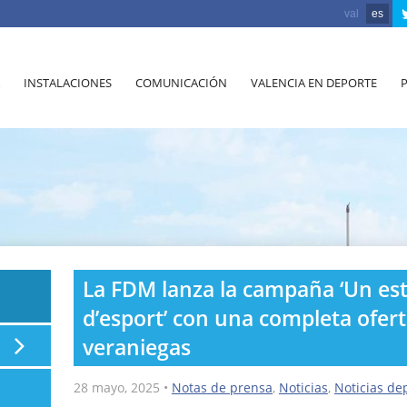
val
es
INSTALACIONES
COMUNICACIÓN
VALENCIA EN DEPORTE
La FDM lanza la campaña ‘Un es
d’esport’ con una completa ofert
veraniegas
28 mayo, 2025
•
Notas de prensa
,
Noticias
,
Noticias de