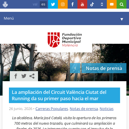
val
es
Menú
▼
Fundación
▼
Agenda
Instalaciones
▼
Notas de prensa
Comunicación
▼
Valencia en deporte
▼
La ampliación del Circuit València Ciutat del
Portal de Transparencia
Running da su primer paso hacia el mar
Reservas
26 junio, 2026
•
Carreras Populares
,
Notas de prensa
,
Noticias
▼
La alcaldesa, María José Catalá, visita la apertura de los primeros
700 metros del nuevo trazado, que culminará su ampliación a
finales de 2026. La intervención cuenta con el impulso de la