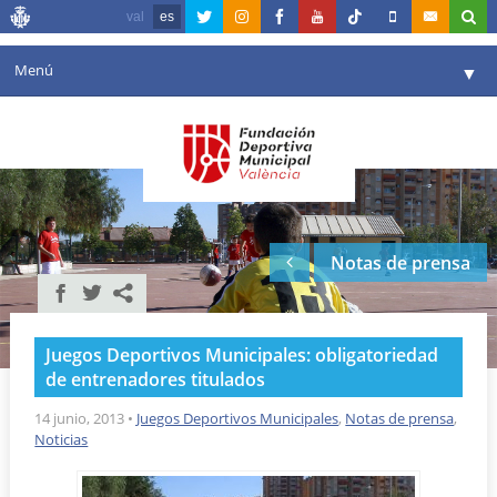
val
es
Menú
▼
Fundación
▼
Agenda
Instalaciones
▼
Notas de prensa
Comunicación
▼
Valencia en deporte
▼
Juegos Deportivos Municipales: obligatoriedad
Portal de Transparencia
de entrenadores titulados
Reservas
14 junio, 2013
•
Juegos Deportivos Municipales
,
Notas de prensa
,
▼
Noticias