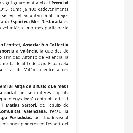
 sigut guardonat amb el
Premi al
 2013, suma ja 108 esdeveniments
t-se en el voluntari amb major
tària Esportiva Més Destacada
és
la voluntària amb més participació
a l’entitat, Associació o Col·lectiu
sportiu a València
, ja que des de
ó Trinidad Alfonso de València, la
 amb la Reial Federació Espanyola
versitat de València entre altres
emi al Mitjà de Difusió que més i
a ciutat
, pel seu interés cap als
e menys ixen’, conta històries, i
i
Matías Sartori,
de l’equip de
omunitat Valenciana,
recau la
tge Periodístic
, per l’audiovisual
alencianes pioneres en l’esport del