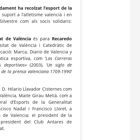
dament ha recolzat l’esport de la
 suport a l’atletisme valencià i en
ilvestre com als socis solidaris:
at de València
és para
Recaredo
sitat de València i Catedràtic de
cació: Marca, Diario de Valencia y
tica esportiva, com ‘
Las Carreras
s deportivos
» (2003), ‘
Un siglo de
és de la prensa valenciana 1709-1990
‘
r D. Hilario Llavador Cisternes com
 València, Maite Girau Melià, com a
ral d’Esports de la Generalitat
cisco Nadal i Francisco Lloret, a
s de Valencia; el president de la
l president del Club Antares de
at.