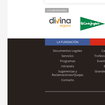
COLABORADORES
LA FUNDACIÓN
Documentos Legales
Ca
Servicios
Trofeos
Programas
Event
Intranets
Sugerencias y
Grande
Reclamaciones/Quejas
Contacto