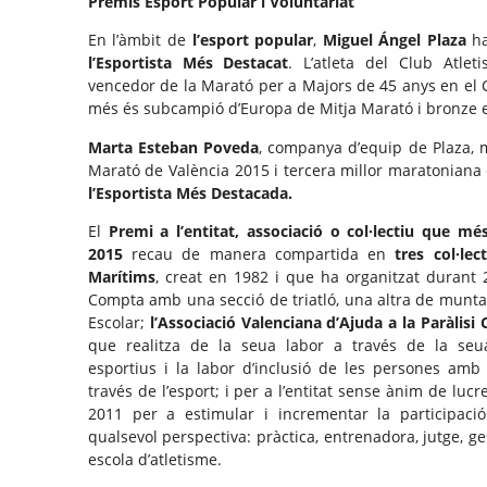
Premis Esport Popular i Voluntariat
En l’àmbit de
l’esport popular
,
Miguel Ángel Plaza
ha
l’Esportista Més Destacat
. L’atleta del Club Atle
vencedor de la Marató per a Majors de 45 anys en el
més és subcampió d’Europa de Mitja Marató i bronze 
Marta Esteban Poveda
, companya d’equip de Plaza, m
Marató de València 2015 i tercera millor maratoniana 
l’Esportista Més Destacada.
El
Premi a l’entitat, associació o col·lectiu que mé
2015
recau de manera compartida en
tres col·lec
Marítims
, creat en 1982 i que ha organitzat durant 
Compta amb una secció de triatló, una altra de muntan
Escolar;
l’Associació Valenciana d’Ajuda a la Paràlisi
que realitza de la seua labor a través de la seu
esportius i la labor d’inclusió de les persones amb 
través de l’esport; i per a l’entitat sense ànim de luc
2011 per a estimular i incrementar la participaci
qualsevol perspectiva: pràctica, entrenadora, jutge, g
escola d’atletisme.