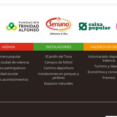
AGENDA
Logo Fundación
INSTALACIONES
VALENCIA EN D
rrera popular
El Jardín del Turia
Voluntariado depo
Valencia
 ciudad de valencia
Campos de fútbol
Turismo y dep
Trinidad Alfonso
os participativos
Centros deportivos
Económica y cono
Edad escolar
Instalaciones en parques y
jardines
Premios
s acontecimientos
Espacios naturales