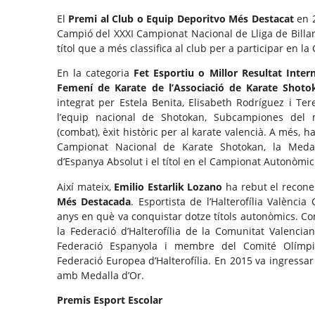
El
Premi al Club o Equip Deporitvo Més Destacat
en 2
Campió del XXXI Campionat Nacional de Lliga de Billar
títol que a més classifica al club per a participar en l
En la categoria
Fet Esportiu o Millor Resultat Inter
Femení de Karate de l’Associació de Karate Shoto
integrat per Estela Benita, Elisabeth Rodríguez i T
l’equip nacional de Shotokan, Subcampiones del
(combat), èxit històric per al karate valencià. A més, 
Campionat Nacional de Karate Shotokan, la Meda
d’Espanya Absolut i el títol en el Campionat Autonòmic
Així mateix,
Emilio Estarlik Lozano
ha rebut el recone
Més Destacada
. Esportista de l’Halterofília Valènci
anys en què va conquistar dotze títols autonòmics. Com
la Federació d’Halterofília de la Comunitat Valencia
Federació Espanyola i membre del Comité Olímpic
Federació Europea d’Halterofília. En 2015 va ingressar
amb Medalla d’Or.
Premis Esport Escolar