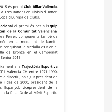
015 és per al
Club Billar València
,
 a Tres Bandes en Divisió d’Honor,
a Copa d’Europa de Clubs.
nacional
el premi és per a l’
Equip
kan de la Comunitat Valenciana
,
eresa Ferrer, components també de
 món en la modalitat de kumite
han conquistat la Medalla d’Or en el
lla de Bronze en el Campionat
 Senior 2015.
ixement a la
Trajectòria Esportiva
a CF i València CH entre 1971-1990,
 a directiu, ha sigut president de
na i des de 2000, president de la
 Espanyol, vicepresident de la
 en la Reial Orde al Mèrit Esportiu