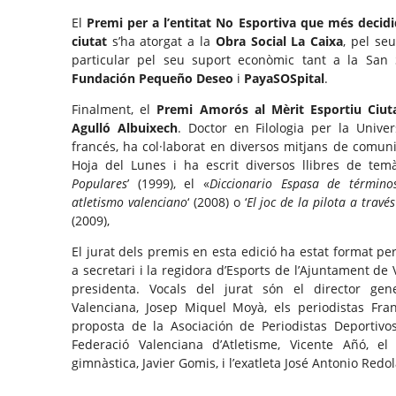
El
Premi per a l’entitat No Esportiva que més decidi
ciutat
s’ha atorgat a la
Obra Social La Caixa
, pel seu
particular pel seu suport econòmic tant a la San S
Fundación Pequeño Deseo
i
PayaSOSpital
.
Finalment, el
Premi Amorós al Mèrit Esportiu Ciut
Agulló Albuixech
. Doctor en Filologia per la Univer
francés, ha col·laborat en diversos mitjans de comuni
Hoja del Lunes i ha escrit diversos llibres de temà
Populares
’ (1999), el «
Diccionario Espasa de término
atletismo valenciano
‘ (2008) o ‘
El joc de la pilota a trav
(2009),
El jurat dels premis en esta edició ha estat format pe
a secretari i la regidora d’Esports de l’Ajuntament de
presidenta. Vocals del jurat són el director gene
Valenciana, Josep Miquel Moyà, els periodistas Fran
proposta de la Asociación de Periodistas Deportivo
Federació Valenciana d’Atletisme, Vicente Añó, e
gimnàstica, Javier Gomis, i l’exatleta José Antonio Redol