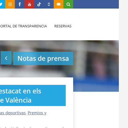
PORTAL DE TRANSPARENCIA
RESERVAS
Notas de prensa
estacat en els
de València
ias deportivas
,
Premios y