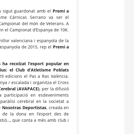
 sigut guardonat amb el
Premi a
tisme Cárnicas Serrano va ser el
 Campionat del món de Veterans. A
en el Campionat d’Espanya de 10K.
illor valenciana i espanyola de la
espanyola de 2015, rep el
Premi a
s ha recolzat l’esport popular en
tius: el Club d’Atletisme Poblats
29 edicions el Pas a Ras València.
ya / escalada i organitza el Cross
 Cerebral (AVAPACE)
, per la difusió
a participació en esdeveniments
paràlisi cerebral en la societat a
re
Nosotras Deportistas
, creada en
ó de la dona en l’esport des de
estió…, que conta a més amb club i