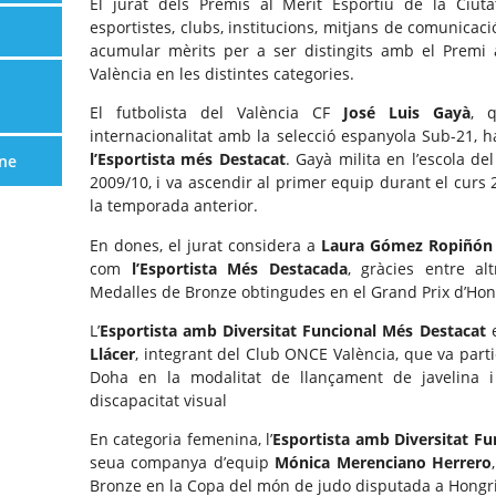
El jurat dels Premis al Mèrit Esportiu de la Ciut
esportistes, clubs, institucions, mitjans de comunica
acumular mèrits per a ser distingits amb el Premi 
València en les distintes categories.
El futbolista del València CF
José Luis Gayà
, 
internacionalitat amb la selecció espanyola Sub-21, 
l’Esportista més Destacat
. Gayà milita en l’escola d
ne
2009/10, i va ascendir al primer equip durant el curs
la temporada anterior.
En dones, el jurat considera a
Laura Gómez Ropiñón
com
l’Esportista Més Destacada
, gràcies entre al
Medalles de Bronze obtingudes en el Grand Prix d’Hongr
L’
Esportista amb Diversitat Funcional Més Destacat
e
Llácer
, integrant del Club ONCE València, que va par
Doha en la modalitat de llançament de javelina 
discapacitat visual
En categoria femenina, l’
Esportista amb Diversitat F
seua companya d’equip
Mónica Merenciano Herrero
Bronze en la Copa del món de judo disputada a Hongri