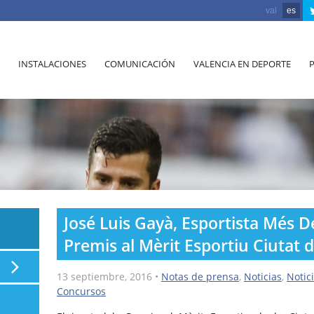
val
es
INSTALACIONES
COMUNICACIÓN
VALENCIA EN DEPORTE
José Luis Gayà, Esportista Més D
Premis al Mèrit Esportiu Ciutat 
13 septiembre, 2016
•
Notas de prensa
,
Noticias
,
Notic
Concursos