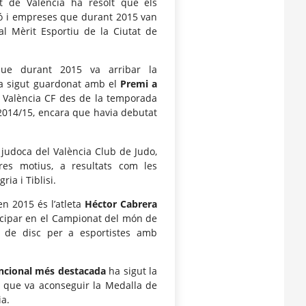
at de València ha resolt que els
ció i empreses que durant 2015 van
al Mèrit Esportiu de la Ciutat de
que durant 2015 va arribar la
ha sigut guardonat amb el
Premi a
el València CF des de la temporada
 2014/15, encara que havia debutat
judoca del València Club de Judo,
tres motius, a resultats com les
ia i Tiblisi.
n 2015 és l’atleta
Héctor Cabrera
ticipar en el Campionat del món de
i de disc per a esportistes amb
uncional més destacada
ha sigut la
, que va aconseguir la Medalla de
a.