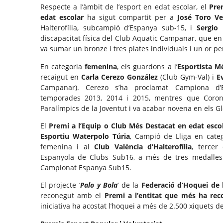
Respecte a l’àmbit de l’esport en edat escolar, el
Pre
edat escolar
ha sigut compartit per a
José Toro Ve
Halterofília, subcampió d’Espanya sub-15, i
Sergio
discapacitat física del Club Aquatic Campanar, que en 
va sumar un bronze i tres plates individuals i un or pe
En categoria
femenina
, els guardons a l’
Esportista M
recaigut en
Carla Cerezo González
(Club Gym-Val) i
E
Campanar). Cerezo s’ha proclamat Campiona d’
temporades 2013, 2014 i 2015, mentres que Corona
Paralímpics de la Joventut i va acabar novena en els 
El
Premi a l’Equip o Club Més Destacat en edat esco
Esportiu Waterpolo Túria
, Campió de Lliga en categ
femenina i al
Club València d’Halterofília
, tercer
Espanyola de Clubs Sub16, a més de tres medalles 
Campionat Espanya Sub15.
El projecte ‘
Palo y Bola
‘ de la
Federació d’Hoquei de 
reconegut amb el
Premi a l’entitat que més ha reco
iniciativa ha acostat l’hoquei a més de 2.500 xiquets de