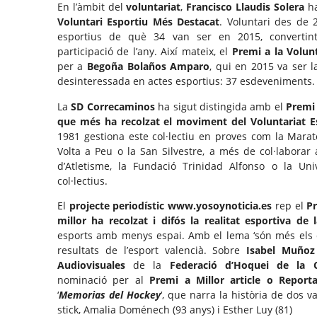
En l’àmbit del
voluntariat
,
Francisco Llaudis Solera
ha
Voluntari Esportiu Més Destacat
. Voluntari des de
esportius de què 34 van ser en 2015, convertin
participació de l’any. Així mateix, el
Premi a la Volun
per a
Begoña Bolaños Amparo
, qui en 2015 va ser 
desinteressada en actes esportius: 37 esdeveniments.
La
SD Correcaminos
ha sigut distingida amb el
Premi 
que més ha recolzat el moviment del Voluntariat E
1981 gestiona este col·lectiu en proves com la Marat
Volta a Peu o la San Silvestre, a més de col·laborar
d’Atletisme, la Fundació Trinidad Alfonso o la Uni
col·lectius.
El
projecte periodístic www.yosoynoticia.es
rep el
Pr
millor ha recolzat i difós la realitat esportiva de l
esports amb menys espai. Amb el lema ‘són més els qu
resultats de l’esport valencià. Sobre
Isabel Muñoz
Audiovisuales
de la
Federació d’Hoquei de la C
nominació per al
Premi a Millor article o Reporta
‘
Memorias del Hockey
‘, que narra la història de dos v
stick, Amalia Doménech (93 anys) i Esther Luy (81)