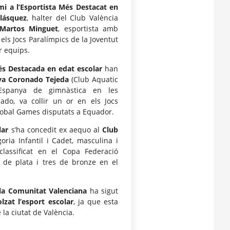
mi a l’Esportista Més Destacat en
lásquez
, halter del Club València
 Martos Minguet
, esportista amb
els Jocs Paralímpics de la Joventut
r equips.
és Destacada en edat escolar
han
va Coronado Tejeda
(Club Aquatic
Espanya de gimnàstica en les
do, va collir un or en els Jocs
Global Games disputats a Equador.
lar
s’ha concedit ex aequo al
Club
oria Infantil i Cadet, masculina i
 classificat en el Copa Federació
de plata i tres de bronze en el
la Comunitat Valenciana
ha sigut
lzat l’esport escolar
, ja que esta
 la ciutat de València.