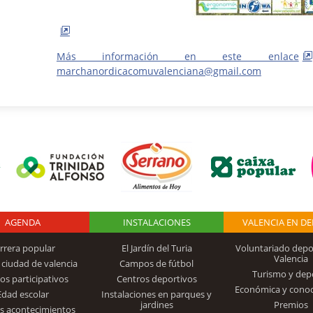
Más información en este enlace
marchanordicacomuvalenciana@gmail.com
AGENDA
Logo Fundación
INSTALACIONES
VALENCIA EN D
rrera popular
El Jardín del Turia
Voluntariado depo
Valencia
 ciudad de valencia
Campos de fútbol
Turismo y dep
Trinidad Alfonso
os participativos
Centros deportivos
Económica y cono
Edad escolar
Instalaciones en parques y
jardines
Premios
s acontecimientos