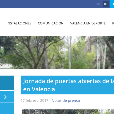
val
es
INSTALACIONES
COMUNICACIÓN
VALENCIA EN DEPORTE
Jornada de puertas abiertas de 
en Valencia
17 febrero, 2017
•
Notas de prensa