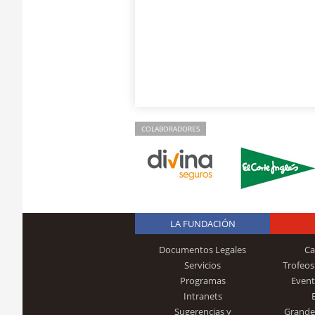
COLABORADORES
LA FUNDACIÓN
Documentos Legales
Ca
Servicios
Trofeos
Programas
Event
Intranets
Sugerencias y
Grande