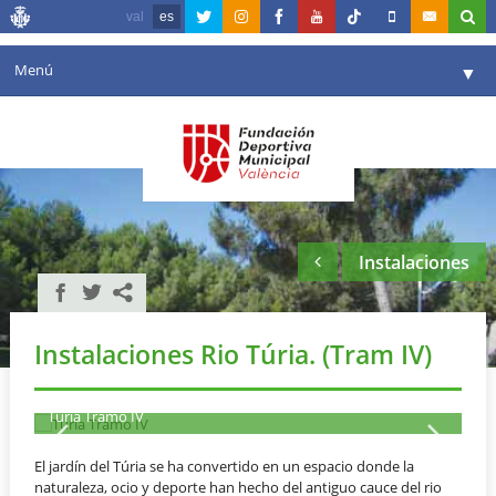
val
es
Menú
▼
Fundación
▼
Agenda
Instalaciones
▼
Instalaciones
Comunicación
▼
Valencia en deporte
▼
Instalaciones Rio Túria. (Tram IV)
Portal de Transparencia
Reservas
Turia Tramo IV
▼
El jardín del Túria se ha convertido en un espacio donde la
naturaleza, ocio y deporte han hecho del antiguo cauce del rio