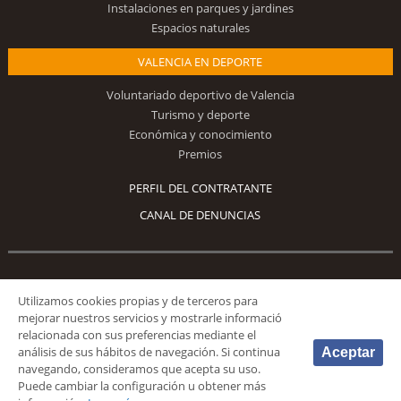
Instalaciones en parques y jardines
Espacios naturales
VALENCIA EN DEPORTE
Voluntariado deportivo de Valencia
Turismo y deporte
Económica y conocimiento
Premios
PERFIL DEL CONTRATANTE
CANAL DE DENUNCIAS
Síguenos
Utilizamos cookies propias y de terceros para
mejorar nuestros servicios y mostrarle informació
relacionada con sus preferencias mediante el
análisis de sus hábitos de navegación. Si continua
Aceptar
navegando, consideramos que acepta su uso.
Puede cambiar la configuración u obtener más
© 2026 Fundación Deportiva Municipal Valencia |
AVISO LEGAL
|
POLÍTICA DE