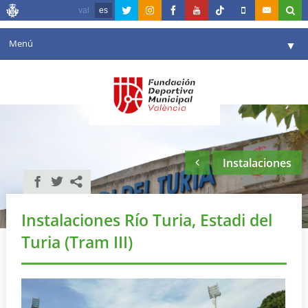
val
es
Menú
▼
Fundación
▼
Agenda
Instalaciones
▼
Instalaciones
Comunicación
▼
Valencia en deporte
▼
Instalaciones Río Turia, Estadi del
Portal de Transparencia
Turia (Tram III)
Reservas
▼