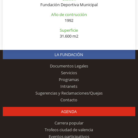
Fundación Deportiva Municipal
Año de contrucción
1992
Superficie
31.600 m2
LA FUNDACIÓN
Documentos Legales
Servicios
Programas
Intranets
Sugerencias y Reclamaciones/Quejas
Contacto
AGENDA
Carrera popular
Trofeos ciudad de valencia
Eventos participativos