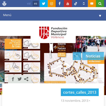
val
es
Menú
▼
Fundación
▼
Agenda
Instalaciones
▼
Noticias
Comunicación
▼
Valencia en deporte
▼
Portal de Transparencia
Reservas
▼
cortes_calles_2013
13 noviembre, 2013
•