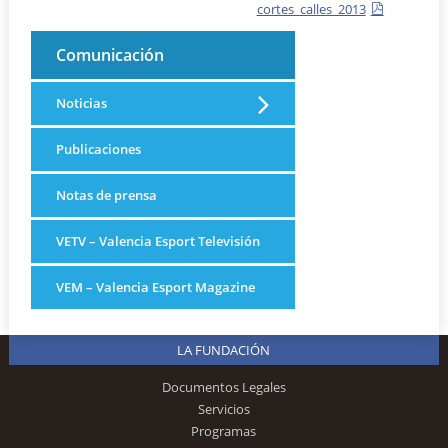
cortes_calles_2013
Comunicación
Noticias
Publicaciones
Notas de prensa
VETV – Valencia Esport Televisión
VEM – Valencia Esport Magazine
LA FUNDACIÓN
Documentos Legales
Servicios
Programas