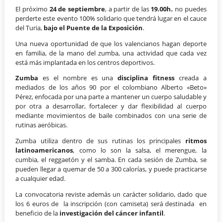
El próximo
24 de septiembre
, a partir de las
19.00h.
no puedes
perderte este evento 100% solidario que tendrá lugar en el cauce
del Turia,
bajo el Puente de la Exposición
.
Una nueva oportunidad de que los valencianos hagan deporte
en familia, de la mano del zumba, una actividad que cada vez
está más implantada en los centros deportivos.
Zumba
es el nombre es una
disciplina fitness
creada a
mediados de los años 90 por el colombiano Alberto «Beto»
Pérez, enfocada por una parte a mantener un cuerpo saludable y
por otra a desarrollar, fortalecer y dar flexibilidad al cuerpo
mediante movimientos de baile combinados con una serie de
rutinas aeróbicas.
Zumba utiliza dentro de sus rutinas los principales
ritmos
latinoamericanos
, como lo son la salsa, el merengue, la
cumbia, el reggaetón y el samba. En cada sesión de Zumba, se
pueden llegar a quemar de 50 a 300 calorías, y puede practicarse
a cualquier edad.
La convocatoria reviste además un carácter solidario, dado que
los 6 euros de la inscripción (con camiseta) será destinada en
beneficio de la
investigación del cáncer infantil
.