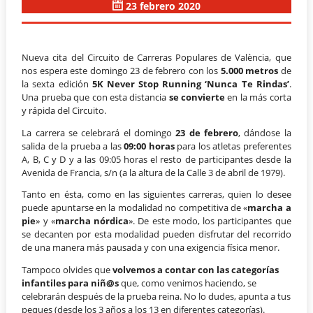
23 febrero 2020
Nueva cita del Circuito de Carreras Populares de València, que
nos espera este domingo 23 de febrero con los
5.000 metros
de
la sexta edición
5K Never Stop Running ‘Nunca Te Rindas’
.
Una prueba que con esta distancia
se convierte
en la más corta
y rápida del Circuito.
La carrera se celebrará el domingo
23 de febrero
, dándose la
salida de la prueba a las
09:00 horas
para los atletas preferentes
A, B, C y D y a las 09:05 horas el resto de participantes desde la
Avenida de Francia, s/n (a la altura de la Calle 3 de abril de 1979).
Tanto en ésta, como en las siguientes carreras, quien lo desee
puede apuntarse en la modalidad no competitiva de «
marcha a
pie
» y «
marcha nórdica
». De este modo, los participantes que
se decanten por esta modalidad pueden disfrutar del recorrido
de una manera más pausada y con una exigencia física menor.
Tampoco olvides que
volvemos a contar con las categorías
infantiles para niñ@s
que, como venimos haciendo, se
celebrarán después de la prueba reina. No lo dudes, apunta a tus
peques (desde los 3 años a los 13 en diferentes categorías).