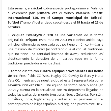
Esta semana, el
cricket
cobra especial protagonismo en Valencia
al celebrarse
por primera vez
el torneo
Valencia Smash!
Internacional T20,
en el
Campo municipal de Béisbol-
Softbol
(Tramo VI del antiguo cauce) desde el
19 hasta el 22 de
octubre.
El
críquet Twenty20
o
T20
es una
variación
de la forma
original
del críquet
instaurada en 2003 en el Reino Unido, cuya
principal diferencia es que cada equipo tiene un único
innings
y
una máximo de 20
overs
(al contrario que el críquet tradicional
que no tiene una cantidad limitada de
overs
), reduciendo así
drásticamente la duración de un partido (que en la forma
tradicional puede durar varios días).
El torneo cuenta con
cuatro equipos provenientes del Reino
Unido
: Freshfields CC, West Hagley CC, Cowley Drifters y Herts
Vets CC, mientras que nuestra ciudad estará representada por el
Levante Cricket Club.
Este equipo se formó hace 5 años (en
2012) y cuenta en la actualidad con 60 deportistas llegados de
todas las partes del mundo (Australia, Nueva Zelanda, Pakistán,
Sur África, India, Inglaterra), y cuentan en su palmares con el
primer puesto de la liga española, o el segundo puesto este 2017.