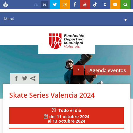
val
es
Menú
▼
Fundación
▼
Agenda
Instalaciones
▼
Agenda eventos
Comunicación
▼
Valencia en deporte
▼
Skate Series Valencia 2024
Portal de Transparencia
Todo el día
Reservas
▼
del 11 octubre 2024
al 13 octubre 2024