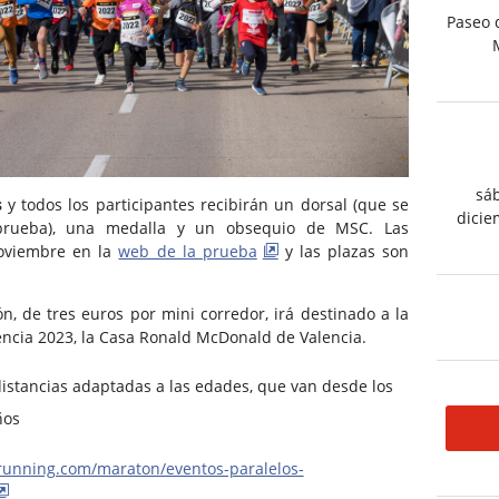
Paseo 
sá
s
y todos los participantes recibirán un dorsal (que se
dicie
prueba), una medalla y un obsequio de MSC. Las
noviembre en la
web de la prueba
y las plazas son
ón, de tres euros por mini corredor, irá destinado a la
encia 2023, la Casa Ronald McDonald de Valencia.
distancias adaptadas a las edades, que van desde los
ños
running.com/maraton/eventos-paralelos-