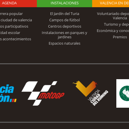
AGENDA
Logo Fundación
INSTALACIONES
VALENCIA EN D
rrera popular
El Jardín del Turia
Voluntariado depo
Valencia
 ciudad de valencia
Campos de fútbol
Turismo y dep
Trinidad Alfonso
os participativos
Centros deportivos
Económica y cono
Edad escolar
Instalaciones en parques y
jardines
Premios
s acontecimientos
Espacios naturales