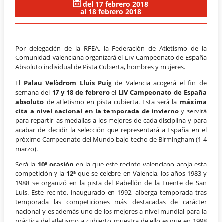
del 17 febrero 2018
al 18 febrero 2018
Por delegación de la RFEA, la Federación de Atletismo de la
Comunidad Valenciana organizará el LIV Campeonato de España
Absoluto individual de Pista Cubierta, hombres y mujeres.
El
Palau Velòdrom Lluis Puig
de Valencia acogerá el fin de
semana del
17 y 18 de febrero
el
LIV Campeonato de España
absoluto
de atletismo en pista cubierta. Esta será la
máxima
cita a nivel nacional en la temporada de invierno
y servirá
para repartir las medallas a los mejores de cada disciplina y para
acabar de decidir la selección que representará a España en el
próximo Campeonato del Mundo bajo techo de Birmingham (1-4
marzo).
Será la
10ª
ocasión
en la que este recinto valenciano acoja esta
competición y la
12ª
que se celebre en Valencia, los años 1983 y
1988 se organizó en la pista del Pabellón de la Fuente de San
Luis. Este recinto, inaugurado en 1992, alberga temporada tras
temporada las competiciones más destacadas de carácter
nacional y es además uno de los mejores a nivel mundial para la
práctica del atletismo a cubierto, muestra de ello es que en 1998