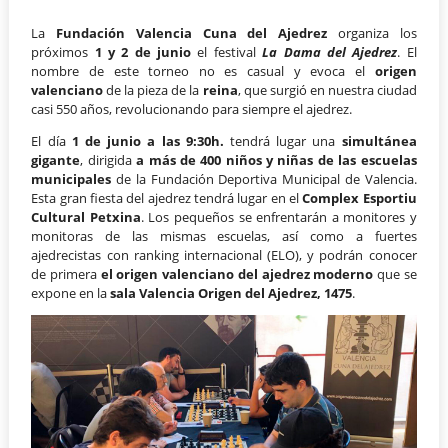
La
Fundación Valencia Cuna del Ajedrez
organiza los
próximos
1 y 2 de junio
el festival
La Dama del Ajedrez
. El
nombre de este torneo no es casual y evoca el
origen
valenciano
de la pieza de la
reina
, que surgió en nuestra ciudad
casi 550 años, revolucionando para siempre el ajedrez.
El día
1 de junio a las 9:30h.
tendrá lugar una
simultánea
gigante
, dirigida
a más de 400 niños y niñas de las escuelas
municipales
de la Fundación Deportiva Municipal de Valencia.
Esta gran fiesta del ajedrez tendrá lugar en el
Complex Esportiu
Cultural Petxina
. Los pequeños se enfrentarán a monitores y
monitoras de las mismas escuelas, así como a fuertes
ajedrecistas con ranking internacional (ELO), y podrán conocer
de primera
el origen valenciano del ajedrez moderno
que se
expone en la
sala Valencia Origen del Ajedrez, 1475
.