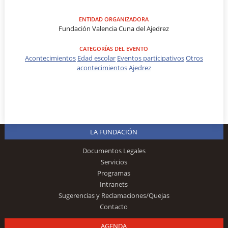
ENTIDAD ORGANIZADORA
Fundación Valencia Cuna del Ajedrez
CATEGORÍAS DEL EVENTO
Acontecimientos
Edad escolar
Eventos participativos
Otros
acontecimientos
Ajedrez
LA FUNDACIÓN
Documentos Legales
Servicios
Programas
Intranets
Sugerencias y Reclamaciones/Quejas
Contacto
AGENDA