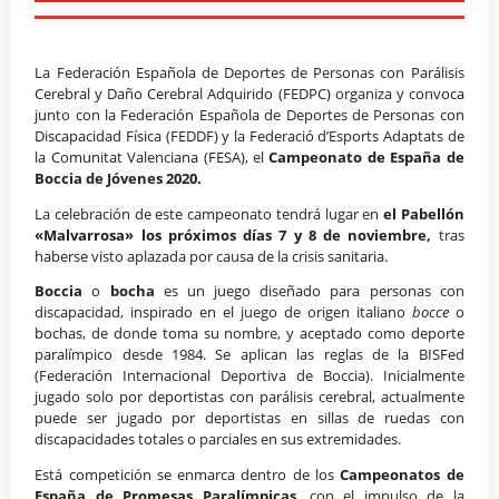
La Federación Española de Deportes de Personas con Parálisis
Cerebral y Daño Cerebral Adquirido (FEDPC) organiza y convoca
junto con la Federación Española de Deportes de Personas con
Discapacidad Física (FEDDF) y la Federació d’Esports Adaptats de
la Comunitat Valenciana (FESA), el
Campeonato de España de
Boccia de Jóvenes 2020.
La celebración de este campeonato tendrá lugar en
el Pabellón
«Malvarrosa»
los próximos días 7 y 8 de noviembre,
tras
haberse visto aplazada por causa de la crisis sanitaria.
Boccia
o
bocha
es un juego diseñado para personas con
discapacidad, inspirado en el juego de origen italiano
bocce
o
bochas, de donde toma su nombre, y aceptado como deporte
paralímpico desde 1984. Se aplican las reglas de la BISFed
(Federación Internacional Deportiva de Boccia). Inicialmente
jugado solo por deportistas con parálisis cerebral, actualmente
puede ser jugado por deportistas en sillas de ruedas con
discapacidades totales o parciales en sus extremidades.
Está competición se enmarca dentro de los
Campeonatos de
España de Promesas Paralímpicas
, con el impulso de la