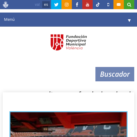
val
es
Menú
▼
Fundación
▼
Agenda
Instalaciones
▼
Buscador
Comunicación
▼
Valencia en deporte
▼
volta a peu fundacio valencia
Portal de Transparencia
Reservas
▼