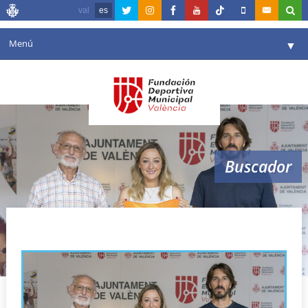
val
es
Menú
▼
Fundación
▼
Agenda
Instalaciones
▼
Buscador
Comunicación
▼
Valencia en deporte
▼
volley playa
Portal de Transparencia
Reservas
▼