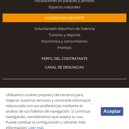
Instalaciones en parques y jardines
Espacios naturales
VALENCIA EN DEPORTE
Voluntariado deportivo de Valencia
Turismo y deporte
Económica y conocimiento
Premios
PERFIL DEL CONTRATANTE
CANAL DE DENUNCIAS
Síguenos
Utilizamos cookies propias y de terceros para
mejorar nuestros servicios y mostrarle informació
relacionada con sus preferencias mediante el
análisis de sus hábitos de navegación. Si continua
Aceptar
navegando, consideramos que acepta su uso.
Puede cambiar la configuración u obtener más
© 2026 Fundación Deportiva Municipal Valencia |
AVISO LEGAL
|
POLÍTICA DE
información.
Leer más
PRIVACIDAD
|
POLÍTICA DE COOKIES
|
MAPA WEB