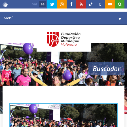
val
es
Menú
▼
Fundación
▼
Agenda
Instalaciones
▼
Buscador
Comunicación
▼
Valencia en deporte
▼
VI Marxa contra la Violència de Gènere
Portal de Transparencia
Reservas
▼