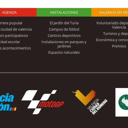
AGENDA
Logo Fundación
INSTALACIONES
VALENCIA EN D
rrera popular
El Jardín del Turia
Voluntariado depo
Valencia
 ciudad de valencia
Campos de fútbol
Turismo y dep
Trinidad Alfonso
os participativos
Centros deportivos
Económica y cono
Edad escolar
Instalaciones en parques y
jardines
Premios
s acontecimientos
Espacios naturales