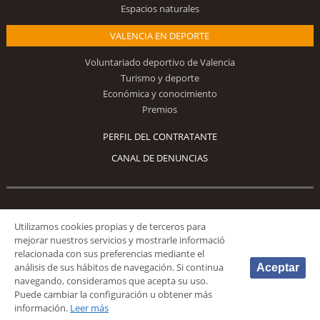
Espacios naturales
VALENCIA EN DEPORTE
Voluntariado deportivo de Valencia
Turismo y deporte
Económica y conocimiento
Premios
PERFIL DEL CONTRATANTE
CANAL DE DENUNCIAS
Síguenos
Utilizamos cookies propias y de terceros para
mejorar nuestros servicios y mostrarle informació
relacionada con sus preferencias mediante el
análisis de sus hábitos de navegación. Si continua
Aceptar
navegando, consideramos que acepta su uso.
Puede cambiar la configuración u obtener más
© 2026 Fundación Deportiva Municipal Valencia |
AVISO LEGAL
|
POLÍTICA DE
información.
Leer más
PRIVACIDAD
|
POLÍTICA DE COOKIES
|
MAPA WEB