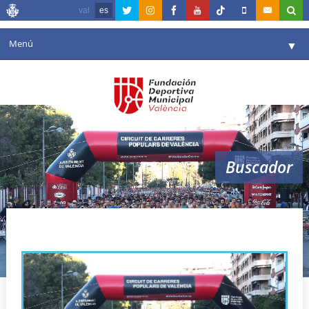
val
es
Menú
▼
Fundación
▼
Agenda
Instalaciones
▼
Buscador
Comunicación
▼
Valencia en deporte
▼
València Run
Portal de Transparencia
Reservas
▼