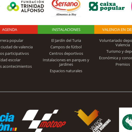
AGENDA
Logo Fundación
INSTALACIONES
VALENCIA EN D
rrera popular
El Jardín del Turia
Voluntariado depo
Valencia
 ciudad de valencia
Campos de fútbol
Turismo y dep
Trinidad Alfonso
os participativos
Centros deportivos
Económica y cono
Edad escolar
Instalaciones en parques y
jardines
Premios
s acontecimientos
Espacios naturales