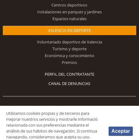
Centros deportivos
Instalaciones en parques y jardines
Espacios naturales
VALENCIA EN DEPORTE
Voluntariado deportivo de Valencia
Turismo y deporte
Económica y conocimiento
Premios
PERFIL DEL CONTRATANTE
CANAL DE DENUNCIAS
Síguenos
Utilizamos cookies propias y de terceros para
mejorar nuestros servicios y mostrarle informació
relacionada con sus preferencias mediante el
análisis de sus hábitos de navegación. Si continua
Aceptar
navegando, consideramos que acepta su uso.