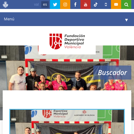
val
es
Menú
▼
Fundación
▼
Agenda
Instalaciones
▼
Buscador
Comunicación
▼
Valencia en deporte
▼
Valencia Club de Hockey
Portal de Transparencia
Reservas
▼