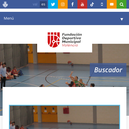
val
es
Menú
▼
Fundación
▼
Agenda
Instalaciones
▼
Buscador
Comunicación
▼
Valencia en deporte
▼
vacaciones escolares
Portal de Transparencia
Reservas
▼