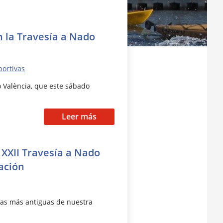
n la Travesía a Nado
portivas
o València, que este sábado
Leer más
XXII Travesía a Nado
ación
vas más antiguas de nuestra