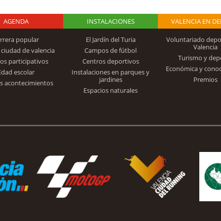
AGENDA
Logo Fundación
INSTALACIONES
VALENCIA EN D
rrera popular
El Jardín del Turia
Voluntariado depo
Valencia
 ciudad de valencia
Campos de fútbol
Turismo y dep
Trinidad Alfonso
os participativos
Centros deportivos
Económica y cono
Edad escolar
Instalaciones en parques y
jardines
Premios
s acontecimientos
Espacios naturales