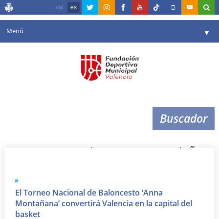
val
es
Menú
▼
Fundación
▼
Agenda
Instalaciones
▼
Buscador
Comunicación
▼
Valencia en deporte
▼
torneo anna montañana
Portal de Transparencia
Reservas
▼
El Torneo Nacional de Baloncesto ‘Anna
Montañana’ convertirá Valencia en la capital del
basket