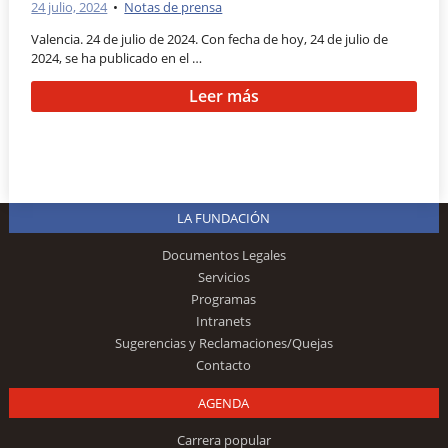
24 julio, 2024
•
Notas de prensa
Valencia. 24 de julio de 2024. Con fecha de hoy, 24 de julio de
2024, se ha publicado en el …
Leer más
LA FUNDACIÓN
Documentos Legales
Servicios
Programas
Intranets
Sugerencias y Reclamaciones/Quejas
Contacto
AGENDA
Carrera popular