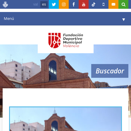
val
es
Menú
▼
Fundación
▼
Agenda
Instalaciones
▼
Buscador
Comunicación
▼
Valencia en deporte
▼
subsanación
Portal de Transparencia
Reservas
▼