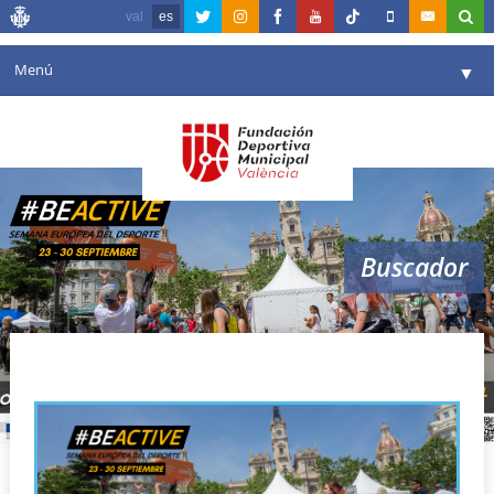
val
es
Menú
▼
Fundación
▼
Agenda
Instalaciones
▼
Buscador
Comunicación
▼
Valencia en deporte
▼
semana europea del deporte
Portal de Transparencia
Reservas
▼