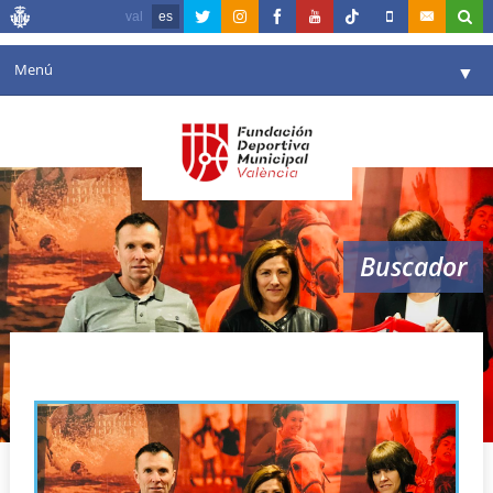
val
es
Menú
▼
Fundación
▼
Agenda
Instalaciones
▼
Buscador
Comunicación
▼
Valencia en deporte
▼
santander series
Portal de Transparencia
Reservas
▼