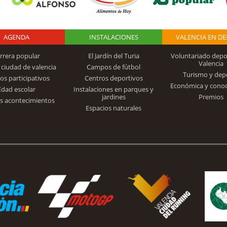
AGENDA
Logo Fundación
INSTALACIONES
VALENCIA EN D
rrera popular
El Jardín del Turia
Voluntariado depo
Valencia
 ciudad de valencia
Campos de fútbol
Turismo y dep
Trinidad Alfonso
os participativos
Centros deportivos
Económica y cono
Edad escolar
Instalaciones en parques y
jardines
Premios
s acontecimientos
Espacios naturales