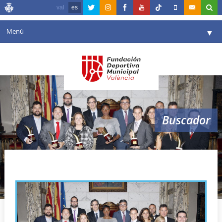
val
es
Menú
▼
Fundación
▼
Agenda
Instalaciones
▼
Buscador
Comunicación
▼
Valencia en deporte
▼
Premios al Mérito Deportivo
Portal de Transparencia
Reservas
▼