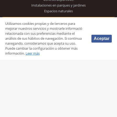
Instalaciones en parques y jardines
Espacios naturales
VALENCIA EN DEPORTE
Utilizamos cookies propias y de terceros para
mejorar nuestros servicios y mostrarle informació
Voluntariado deportivo de Valencia
relacionada con sus preferencias mediante el
Turismo y deporte
análisis de sus hábitos de navegación. Si continua
Aceptar
Económica y conocimiento
navegando, consideramos que acepta su uso.
Premios
Puede cambiar la configuración u obtener más
información.
Leer más
PERFIL DEL CONTRATANTE
CANAL DE DENUNCIAS
Síguenos
© 2026 Fundación Deportiva Municipal Valencia |
AVISO LEGAL
|
POLÍTICA DE