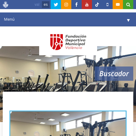
val
es
Menú
▼
Fundación
▼
Agenda
Instalaciones
▼
Buscador
Comunicación
▼
Valencia en deporte
▼
Poliesportiu El Carme
Portal de Transparencia
Reservas
▼