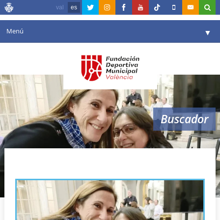
val
es
Menú
▼
Fundación
▼
Agenda
Instalaciones
▼
Buscador
Comunicación
▼
Valencia en deporte
▼
Pilar Javaloyas
Portal de Transparencia
Reservas
▼