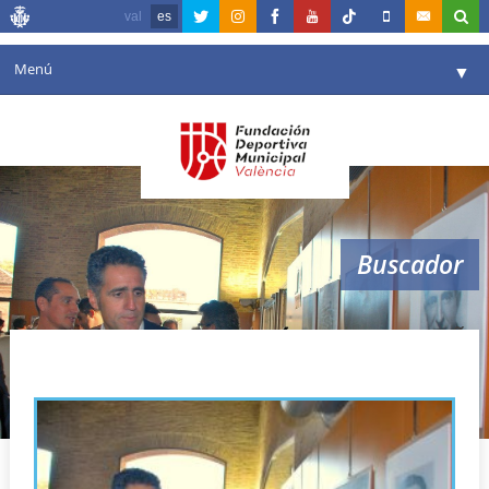
val
es
Menú
▼
Fundación
▼
Agenda
Instalaciones
▼
Buscador
Comunicación
▼
Valencia en deporte
▼
peña
Portal de Transparencia
Reservas
▼