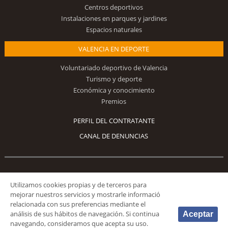
Centros deportivos
Instalaciones en parques y jardines
Espacios naturales
VALENCIA EN DEPORTE
Voluntariado deportivo de Valencia
Turismo y deporte
Económica y conocimiento
Premios
PERFIL DEL CONTRATANTE
CANAL DE DENUNCIAS
Síguenos
Utilizamos cookies propias y de terceros para
mejorar nuestros servicios y mostrarle informació
relacionada con sus preferencias mediante el
análisis de sus hábitos de navegación. Si continua
Aceptar
navegando, consideramos que acepta su uso.