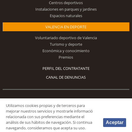
Centros deportivos
Instalaciones en parques y jardines
Espacios naturales
VALENCIA EN DEPORTE
Voluntariado deportivo de Valencia
Turismo y deporte
Económica y conocimiento
Premios
PERFIL DEL CONTRATANTE
CANAL DE DENUNCIAS
Síguenos
Utilizamos cookies propias y de terceros para
mejorar nuestros servicios y mostrarle informació
relacionada con sus preferencias mediante el
análisis de sus hábitos de navegación. Si continua
Aceptar
navegando, consideramos que acepta su uso.