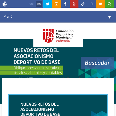
val
es
Menú
▼
Fundación
▼
Agenda
Instalaciones
▼
Buscador
Comunicación
▼
Valencia en deporte
▼
obligaciones fiscales
Portal de Transparencia
Reservas
▼