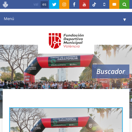
val
es
Menú
▼
Fundación
▼
Agenda
Instalaciones
▼
Buscador
Comunicación
▼
Valencia en deporte
▼
Never Stop Running
Portal de Transparencia
Reservas
▼