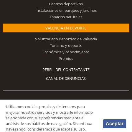
Centros deportivos
Instalaciones en parques y jardines
Espacios naturales
VALENCIA EN DEPORTE
Voluntariado deportivo de Valencia
Turismo y deporte
Económica y conocimiento
Premios
PERFIL DEL CONTRATANTE
CANAL DE DENUNCIAS
Síguenos
Utilizamos cookies propias y de terceros para
mejorar nuestros servicios y mostrarle informació
relacionada con sus preferencias mediante el
análisis de sus hábitos de navegación. Si continua
Aceptar
navegando, consideramos que acepta su uso.