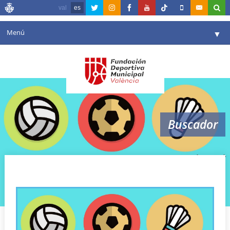
val
es
Menú
▼
Fundación
▼
Agenda
Instalaciones
▼
Buscador
Comunicación
▼
Valencia en deporte
▼
natzaret
Portal de Transparencia
Reservas
▼