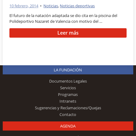
10 febrero, 2014
•
Noticias
,
Noticias deportivas
El futuro de la natación adaptada se dio cita en la piscina del
Polideportivo Nazaret de Valencia con motivo del …
Leer más
LA FUNDACIÓN
Documentos Legales
Servicios
Programas
Intranets
Sugerencias y Reclamaciones/Quejas
Contacto
AGENDA