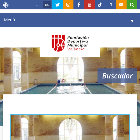
val
es
Menú
▼
Fundación
▼
Agenda
Instalaciones
▼
Buscador
Comunicación
▼
Valencia en deporte
▼
natación
Portal de Transparencia
Reservas
▼