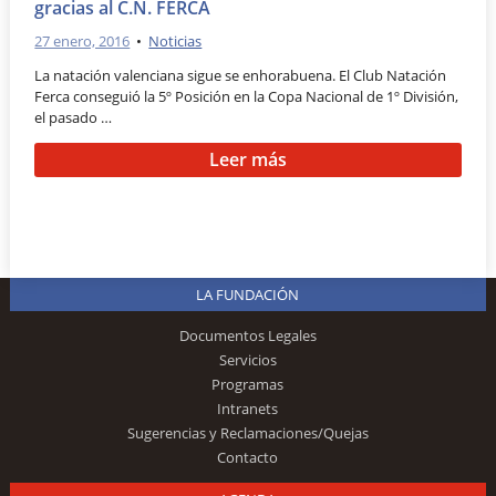
gracias al C.N. FERCA
27 enero, 2016
•
Noticias
La natación valenciana sigue se enhorabuena. El Club Natación
Ferca conseguió la 5º Posición en la Copa Nacional de 1º División,
el pasado …
Leer más
LA FUNDACIÓN
Documentos Legales
Servicios
Programas
Intranets
Sugerencias y Reclamaciones/Quejas
Contacto