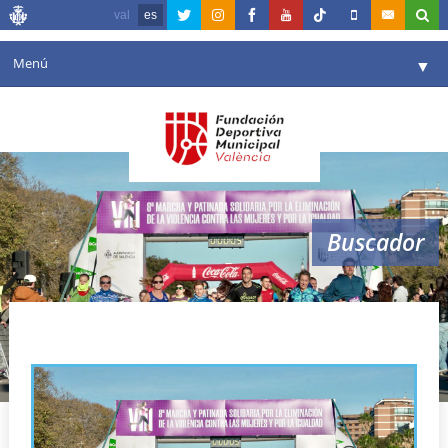
val
es
Menú
▼
Fundación
▼
Agenda
Instalaciones
▼
Buscador
Comunicación
▼
Valencia en deporte
▼
mujeres
Portal de Transparencia
Reservas
▼